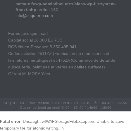
metaux.fr/wp-admin/includes/class-wp-filesystem-
ftpext.php
on line
142
info@sequferm.com
Forme juridique : sarl
Capital social 18.000 EUROS
RCS Aix-en-Provence B 350 495 941
Codes activités 2511ZZ (Fabrication de menuiseries et
fermetures métalliques) et 4752A (Commerce de détail de
quincaillerie, peintures et verres en petites surfaces)
Gérant M. MORA Yves
SEQUFERM 2 Rue Pasteur. 13110 PORT DE BOUC Tél. : 04 42 06 22 55
Ouvert du lundi au jeudi 9h00 - 12h00 / 14h00 - 18h00
Fatal error
: Uncaught wfWAFStorageFileException: Unable to save
temporary file for atomic writing. in