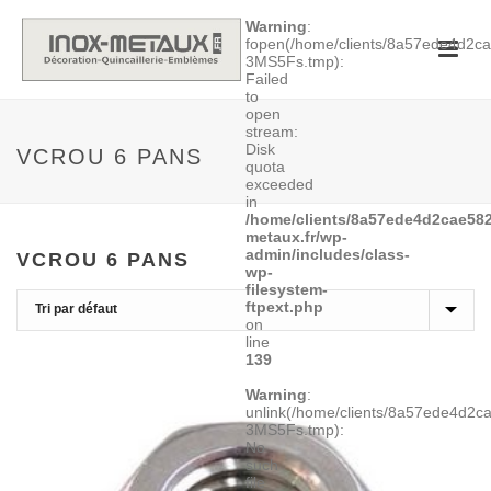
Warning
:
fopen(/home/clients/8a57ede4d2
3MS5Fs.tmp):
Failed
to
open
stream:
Disk
VCROU 6 PANS
quota
exceeded
in
/home/clients/8a57ede4d2cae582
metaux.fr/wp-
admin/includes/class-
VCROU 6 PANS
wp-
filesystem-
ftpext.php
on
line
139
Warning
:
unlink(/home/clients/8a57ede4d2
3MS5Fs.tmp):
No
such
file