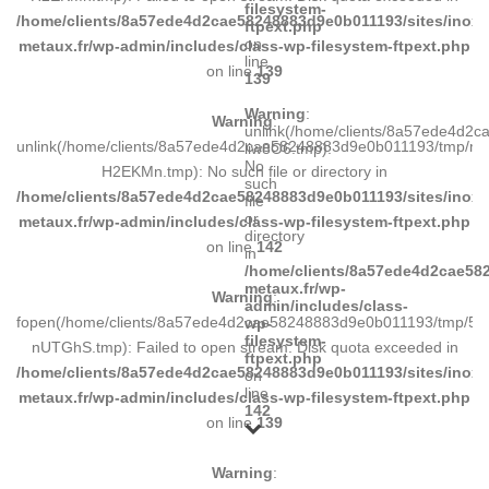
filesystem-
/home/clients/8a57ede4d2cae58248883d9e0b011193/sites/inox-
ftpext.php
on
metaux.fr/wp-admin/includes/class-wp-filesystem-ftpext.php
line
on line
139
139
Warning
:
Warning
:
unlink(/home/clients/8a57ede4d2
unlink(/home/clients/8a57ede4d2cae58248883d9e0b011193/tmp/m
liw8O6.tmp):
No
H2EKMn.tmp): No such file or directory in
such
/home/clients/8a57ede4d2cae58248883d9e0b011193/sites/inox-
file
or
metaux.fr/wp-admin/includes/class-wp-filesystem-ftpext.php
directory
on line
142
in
/home/clients/8a57ede4d2cae582
metaux.fr/wp-
Warning
:
admin/includes/class-
fopen(/home/clients/8a57ede4d2cae58248883d9e0b011193/tmp/5d
wp-
filesystem-
nUTGhS.tmp): Failed to open stream: Disk quota exceeded in
ftpext.php
/home/clients/8a57ede4d2cae58248883d9e0b011193/sites/inox-
on
line
metaux.fr/wp-admin/includes/class-wp-filesystem-ftpext.php
142
on line
139
Warning
: