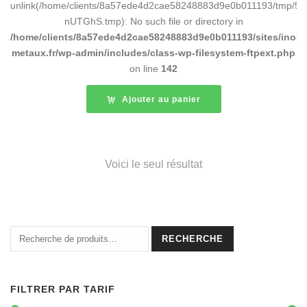
unlink(/home/clients/8a57ede4d2cae58248883d9e0b011193/tmp/5d
nUTGhS.tmp): No such file or directory in
/home/clients/8a57ede4d2cae58248883d9e0b011193/sites/inox-
metaux.fr/wp-admin/includes/class-wp-filesystem-ftpext.php
on line
142
Ajouter au panier
Voici le seul résultat
Recherche
RECHERCHE
pour :
FILTRER PAR TARIF