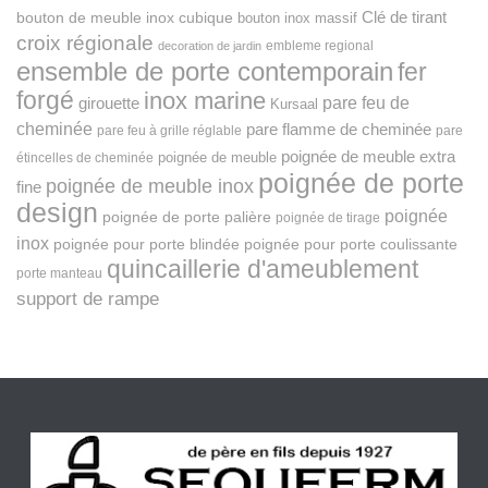
Clé de tirant
bouton de meuble inox cubique
bouton inox massif
croix régionale
embleme regional
decoration de jardin
ensemble de porte contemporain
fer
forgé
inox marine
pare feu de
girouette
Kursaal
cheminée
pare flamme de cheminée
pare feu à grille réglable
pare
poignée de meuble extra
poignée de meuble
étincelles de cheminée
poignée de porte
poignée de meuble inox
fine
design
poignée
poignée de porte palière
poignée de tirage
inox
poignée pour porte blindée
poignée pour porte coulissante
quincaillerie d'ameublement
porte manteau
support de rampe