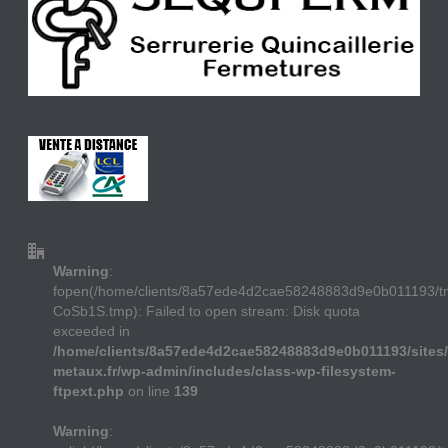
Warning
:
fopen(/home/clients/8a57ede4d2cae58248883d9e0b011193/
CoSb1S.tmp): Failed to open stream: Disk quota
exceeded in
/home/clients/8a57ede4d2cae58248883d9e0b011193/sites/
metaux.fr/wp-admin/includes/class-wp-filesystem-
ftpext.php
on line
139
Warning
: