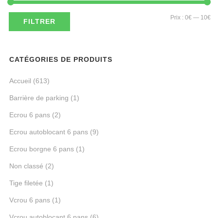
Pri
Pri
Prix :
0€
—
10€
FILTRER
mi
ma
CATÉGORIES DE PRODUITS
Accueil
(613)
Barrière de parking
(1)
Ecrou 6 pans
(2)
Ecrou autoblocant 6 pans
(9)
Ecrou borgne 6 pans
(1)
Non classé
(2)
Tige filetée
(1)
Vcrou 6 pans
(1)
Vcrou autoblocant 6 pans
(6)