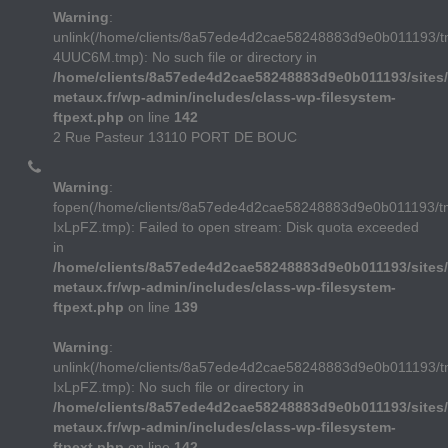
Warning
:
unlink(/home/clients/8a57ede4d2cae58248883d9e0b011193/t
4UUC6M.tmp): No such file or directory in
/home/clients/8a57ede4d2cae58248883d9e0b011193/sites/
metaux.fr/wp-admin/includes/class-wp-filesystem-
ftpext.php
on line
142
2 Rue Pasteur 13110 PORT DE BOUC
Warning
:
fopen(/home/clients/8a57ede4d2cae58248883d9e0b011193/
IxLpFZ.tmp): Failed to open stream: Disk quota exceeded
in
/home/clients/8a57ede4d2cae58248883d9e0b011193/sites/
metaux.fr/wp-admin/includes/class-wp-filesystem-
ftpext.php
on line
139
Warning
:
unlink(/home/clients/8a57ede4d2cae58248883d9e0b011193/
IxLpFZ.tmp): No such file or directory in
/home/clients/8a57ede4d2cae58248883d9e0b011193/sites/
metaux.fr/wp-admin/includes/class-wp-filesystem-
ftpext.php
on line
142