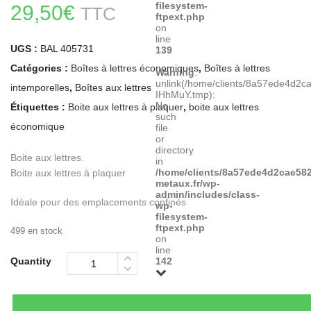
filesystem-
29,50
€
TTC
ftpext.php
on
line
UGS :
BAL 405731
139
Catégories :
Boîtes à lettres économiques
,
Boîtes à lettres
Warning
:
unlink(/home/clients/8a57ede4d2
intemporelles
,
Boîtes aux lettres
IHhMuY.tmp):
No
Étiquettes :
Boite aux lettres à plaquer
,
boite aux lettres
such
économique
file
or
directory
Boite aux lettres.
in
/home/clients/8a57ede4d2cae582
Boite aux lettres à plaquer
metaux.fr/wp-
admin/includes/class-
Idéale pour des emplacements confinés
wp-
filesystem-
ftpext.php
499 en stock
on
line
142
Quantity