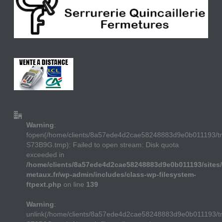
Warning
:
fopen(/home/clients/8a57ede4d2cae58248883d9e0b011193/
S73B9G.tmp): Failed to open stream: Disk quota
exceeded in
/home/clients/8a57ede4d2cae58248883d9e0b011193/sites/
metaux.fr/wp-admin/includes/class-wp-filesystem-
ftpext.php
on line
139
Warning
:
unlink(/home/clients/8a57ede4d2cae58248883d9e0b011193/