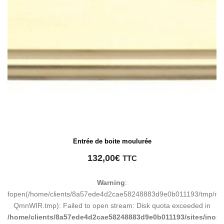
Entrée de boite moulurée
132,00
€
TTC
Warning
:
fopen(/home/clients/8a57ede4d2cae58248883d9e0b011193/tmp/ma
QmnWIR.tmp): Failed to open stream: Disk quota exceeded in
/home/clients/8a57ede4d2cae58248883d9e0b011193/sites/inox-