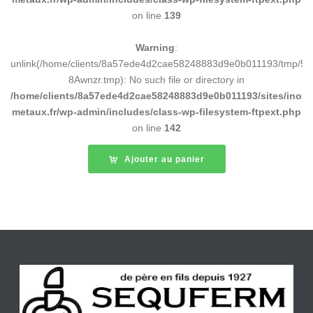
on line
139
Warning
:
unlink(/home/clients/8a57ede4d2cae58248883d9e0b011193/tmp/5d
8Awnzr.tmp): No such file or directory in
/home/clients/8a57ede4d2cae58248883d9e0b011193/sites/inox-
metaux.fr/wp-admin/includes/class-wp-filesystem-ftpext.php
on line
142
Ajouter au panier