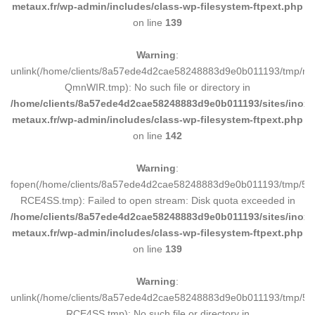
metaux.fr/wp-admin/includes/class-wp-filesystem-ftpext.php
on line
139
Warning
:
unlink(/home/clients/8a57ede4d2cae58248883d9e0b011193/tmp/m
QmnWIR.tmp): No such file or directory in
/home/clients/8a57ede4d2cae58248883d9e0b011193/sites/inox-
metaux.fr/wp-admin/includes/class-wp-filesystem-ftpext.php
on line
142
Warning
:
fopen(/home/clients/8a57ede4d2cae58248883d9e0b011193/tmp/5d
RCE4SS.tmp): Failed to open stream: Disk quota exceeded in
/home/clients/8a57ede4d2cae58248883d9e0b011193/sites/inox-
metaux.fr/wp-admin/includes/class-wp-filesystem-ftpext.php
on line
139
Warning
:
unlink(/home/clients/8a57ede4d2cae58248883d9e0b011193/tmp/5d
RCE4SS.tmp): No such file or directory in