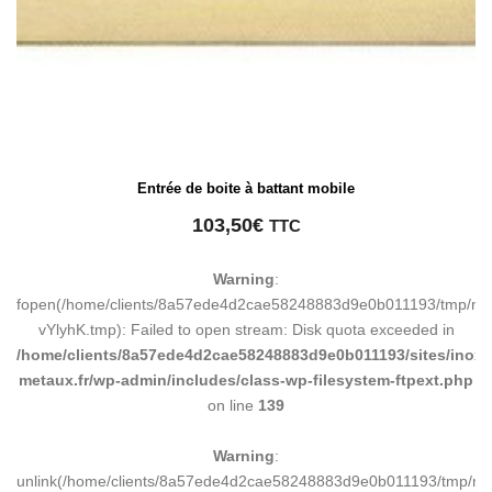
Entrée de boite à battant mobile
103,50
€
TTC
Warning
:
fopen(/home/clients/8a57ede4d2cae58248883d9e0b011193/tmp/ma
vYlyhK.tmp): Failed to open stream: Disk quota exceeded in
/home/clients/8a57ede4d2cae58248883d9e0b011193/sites/inox-
metaux.fr/wp-admin/includes/class-wp-filesystem-ftpext.php
on line
139
Warning
:
unlink(/home/clients/8a57ede4d2cae58248883d9e0b011193/tmp/m