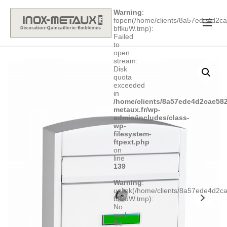
Warning
:
fopen(/home/clients/8a57ede4d2
bflkuW.tmp):
Failed
to
open
stream:
Disk
quota
exceeded
in
/home/clients/8a57ede4d2cae582
metaux.fr/wp-
admin/includes/class-
wp-
filesystem-
ftpext.php
on
line
139
Warning
:
unlink(/home/clients/8a57ede4d2
bflkuW.tmp):
No
such
file