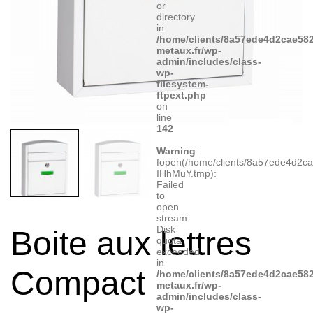
or
directory
in
/home/clients/8a57ede4d2cae582
metaux.fr/wp-
admin/includes/class-
wp-
filesystem-
ftpext.php
on
line
142
Warning
:
fopen(/home/clients/8a57ede4d2c
IHhMuY.tmp):
Failed
to
open
stream:
Disk
Boite aux lettres
quota
exceeded
in
Compact
/home/clients/8a57ede4d2cae582
metaux.fr/wp-
admin/includes/class-
wp-