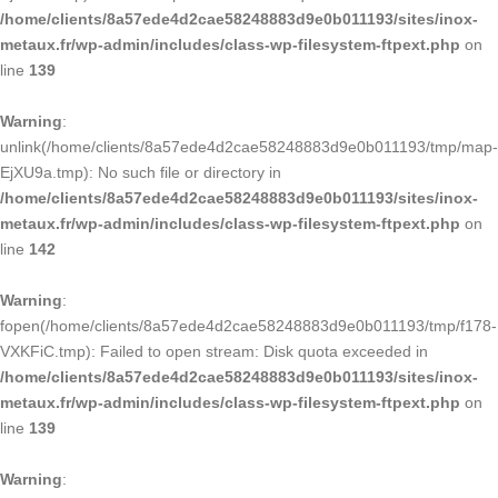
/home/clients/8a57ede4d2cae58248883d9e0b011193/sites/inox-
metaux.fr/wp-admin/includes/class-wp-filesystem-ftpext.php
on
line
139
Warning
:
unlink(/home/clients/8a57ede4d2cae58248883d9e0b011193/tmp/map-
EjXU9a.tmp): No such file or directory in
/home/clients/8a57ede4d2cae58248883d9e0b011193/sites/inox-
metaux.fr/wp-admin/includes/class-wp-filesystem-ftpext.php
on
line
142
Warning
:
fopen(/home/clients/8a57ede4d2cae58248883d9e0b011193/tmp/f178-
VXKFiC.tmp): Failed to open stream: Disk quota exceeded in
/home/clients/8a57ede4d2cae58248883d9e0b011193/sites/inox-
metaux.fr/wp-admin/includes/class-wp-filesystem-ftpext.php
on
line
139
Warning
: