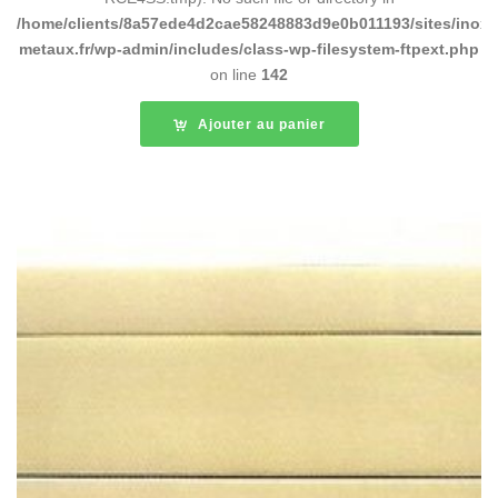
/home/clients/8a57ede4d2cae58248883d9e0b011193/sites/inox-
metaux.fr/wp-admin/includes/class-wp-filesystem-ftpext.php
on line
142
Ajouter au panier