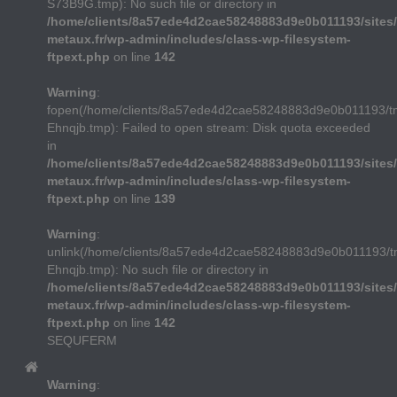
S73B9G.tmp): No such file or directory in
/home/clients/8a57ede4d2cae58248883d9e0b011193/sites/
metaux.fr/wp-admin/includes/class-wp-filesystem-
ftpext.php
on line
142
Warning
:
fopen(/home/clients/8a57ede4d2cae58248883d9e0b011193/t
Ehnqjb.tmp): Failed to open stream: Disk quota exceeded
in
/home/clients/8a57ede4d2cae58248883d9e0b011193/sites/
metaux.fr/wp-admin/includes/class-wp-filesystem-
ftpext.php
on line
139
Warning
:
unlink(/home/clients/8a57ede4d2cae58248883d9e0b011193/t
Ehnqjb.tmp): No such file or directory in
/home/clients/8a57ede4d2cae58248883d9e0b011193/sites/
metaux.fr/wp-admin/includes/class-wp-filesystem-
ftpext.php
on line
142
SEQUFERM
Warning
: