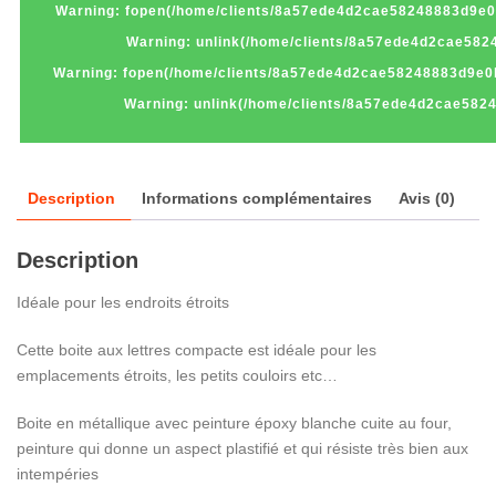
Warning
: fopen(/home/clients/8a57ede4d2cae58248883d9e0
Warning
: unlink(/home/clients/8a57ede4d2cae58
Warning
: fopen(/home/clients/8a57ede4d2cae58248883d9e0
Warning
: unlink(/home/clients/8a57ede4d2cae582
Description
Informations complémentaires
Avis (0)
Description
Idéale pour les endroits étroits
Cette boite aux lettres compacte est idéale pour les
emplacements étroits, les petits couloirs etc…
Boite en métallique avec peinture époxy blanche cuite au four,
peinture qui donne un aspect plastifié et qui résiste très bien aux
intempéries