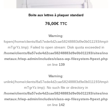
Boite aux lettres à plaquer standard
76,00
€
TTC
Warning
:
fopen(/home/clients/8a57ede4d2cae58248883d9e0b011193/tmp/ma
mTgrYz.tmp): Failed to open stream: Disk quota exceeded in
/home/clients/8a57ede4d2cae58248883d9e0b011193/sites/inox-
metaux.fr/wp-admin/includes/class-wp-filesystem-ftpext.php
on line
139
Warning
:
unlink(/home/clients/8a57ede4d2cae58248883d9e0b011193/tmp/m
mTgrYz.tmp): No such file or directory in
/home/clients/8a57ede4d2cae58248883d9e0b011193/sites/inox-
metaux.fr/wp-admin/includes/class-wp-filesystem-ftpext.php
on line
142