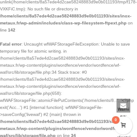
unlink(/home/clients/8a57ede4d2cae58248883d9e0b011193/tmp/f178-
VXKFiC.tmp): No such file or directory in
/home/clients/8a57ede4d2cae58248883d9e0b011193/sites/inox-
metaux.fr/wp-admin/includes/class-wp-filesystem-ftpext.php
on
line
142
Fatal error
: Uncaught wfWAFStorageFileException: Unable to save
temporary file for atomic writing. in
/home/clients/8a57ede4d2cae58248883d9e0b011193/sites/inox-
metaux.fr/wp-content/plugins/wordfence/vendor/wordfence/wf-
waf/src/lib/storage/file.php:34 Stack trace: #0
/home/clients/8a57ede4d2cae58248883d9e0b011193/sites/inox-
metaux.fr/wp-content/plugins/wordfence/vendor/wordfence/wf-
waf/src/lib/storage/file.php(658):
wfWAFStorageFile::atomicFilePutContents('/home/clients/8...', '<?php
exit('Acc...') #1 [internal function]: wfWAFStorageFile-
Warni
>saveConfig('livewaf') #2 {main} thrown in
ng
:
0
/home/clients/8a57ede4d2cae58248883d9e0b011193/sites/inox-
fopen(/
metaux.fr/wp-content/plugins/wordfence/vendor/wordfence/wf-
home/
waf/src/lib/storage/file.php
on line
34