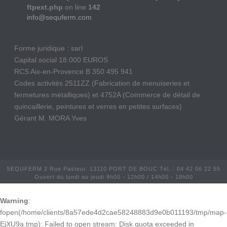
ftpext.php
on line
142
info@sequferm.com
Forme juridique : sarl
Capital social 18.000 EUROS
RCS Aix-en-Provence B 350 495 941
Codes activités 2511ZZ (Fabrication de menuiseries et
fermetures métalliques) et 4752A (Commerce de détail de
quincaillerie, peintures et verres en petites surfaces)
Gérant M. MORA Yves
SEQUFERM 2 Rue Pasteur. 13110 PORT DE BOUC Tél. : 04 42 06 22 55
Ouvert du lundi au jeudi 9h00 - 12h00 / 14h00 - 18h00
Warning
:
fopen(/home/clients/8a57ede4d2cae58248883d9e0b011193/tmp/map-
EjXU9a.tmp): Failed to open stream: Disk quota exceeded in